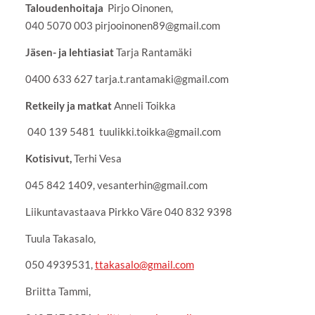
Taloudenhoitaja
Pirjo Oinonen,
040 5070 003 pirjooinonen89@gmail.com
Jäsen- ja lehtiasiat
Tarja Rantamäki
0400 633 627 tarja.t.rantamaki@gmail.com
Retkeily ja matkat
Anneli Toikka
040 139 5481 tuulikki.toikka@gmail.com
Kotisivut,
Terhi Vesa
045 842 1409, vesanterhin@gmail.com
Liikuntavastaava Pirkko Väre 040 832 9398
Tuula Takasalo,
050 4939531,
ttakasalo@gmail.com
Briitta Tammi,