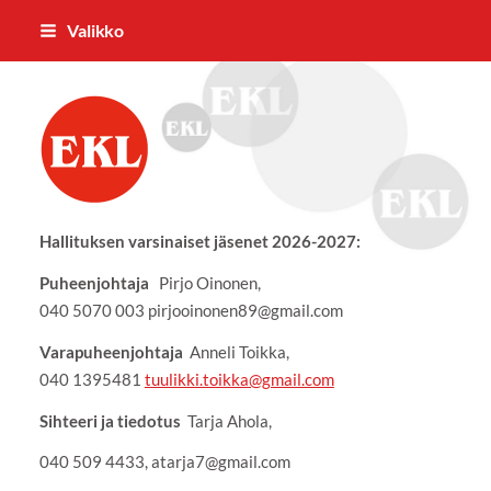
Siirry
Valikko
sivun
sisältöön
Nokian Eläkkeensaajat ry
Hallituksen varsinaiset jäsenet 2026-2027:
Puheenjohtaja
Pirjo Oinonen,
040 5070 003 pirjooinonen89@gmail.com
Varapuheenjohtaja
Anneli Toikka,
040 1395481
tuulikki.toikka@gmail.com
Sihteeri ja tiedotus
Tarja Ahola,
040 509 4433, atarja7@gmail.com