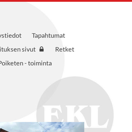
ystiedot
Tapahtumat
ituksen sivut
Retket
Poiketen - toiminta