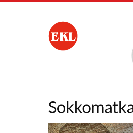
Siirry
sivun
sisältöön
Nokian Eläkkeensaa
Sokkomatka