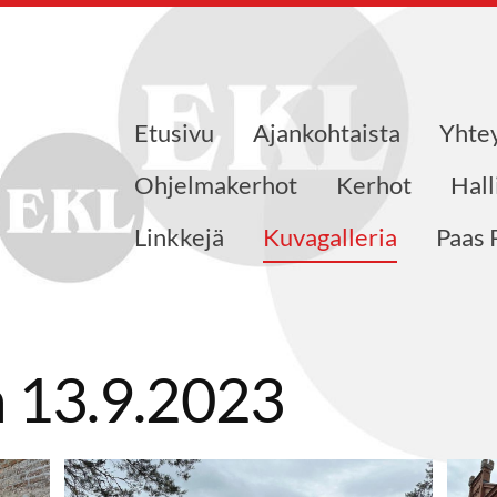
Etusivu
Ajankohtaista
Yhte
jat ry
Ohjelmakerhot
Kerhot
Hall
Linkkejä
Kuvagalleria
Paas 
 13.9.2023