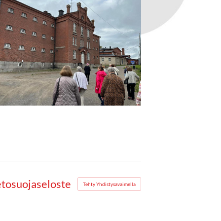
etosuojaseloste
Tehty Yhdistysavaimella