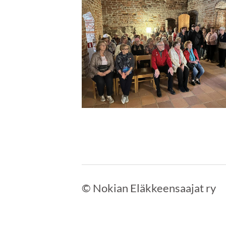
©
Nokian Eläkkeensaajat ry