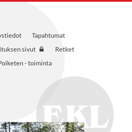
ystiedot
Tapahtumat
ituksen sivut
Retket
Poiketen - toiminta