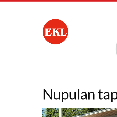
Siirry
sivun
sisältöön
Nokian Eläkkeensaa
Nupulan ta