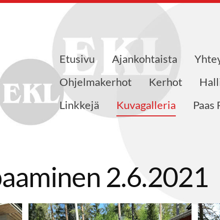
Etusivu
Ajankohtaista
Yhte
jat ry
Ohjelmakerhot
Kerhot
Hall
Linkkejä
Kuvagalleria
Paas 
paaminen 2.6.2021