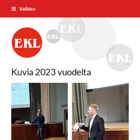
Siirry
Valikko
sivun
sisältöön
Nokian Eläkkeensaajat ry
Kuvia 2023 vuodelta