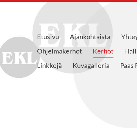
Etusivu
Ajankohtaista
Yhte
jat ry
Ohjelmakerhot
Kerhot
Hall
Linkkejä
Kuvagalleria
Paas 