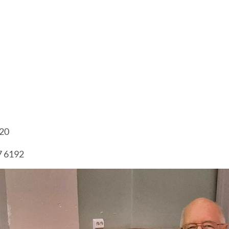
920
7 6192