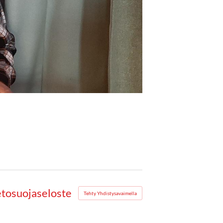
etosuojaseloste
Tehty Yhdistysavaimella