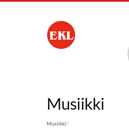
Siirry
sivun
sisältöön
Nokian Eläkkeensaa
Musiikki
Musiikki:'