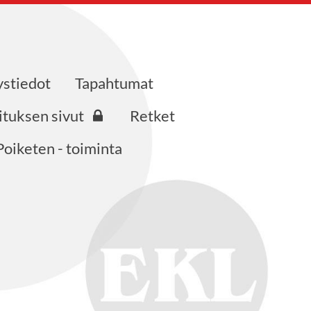
ystiedot
Tapahtumat
ituksen sivut
Retket
Poiketen - toiminta