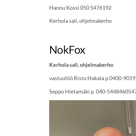
Hannu Kossi 050 5476192
Kerhola sali, ohjelmakerho
NokFox
Kerhola sali, ohjelmakerho
vastuuhlö Risto Hakala p.0400-901
Seppo Hietamäki p. 040-544846054