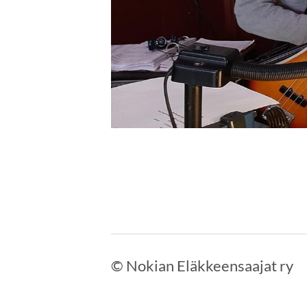
©
Nokian Eläkkeensaajat ry