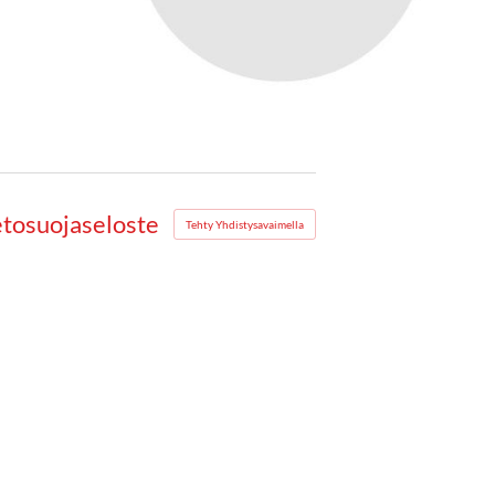
etosuojaseloste
Tehty Yhdistysavaimella