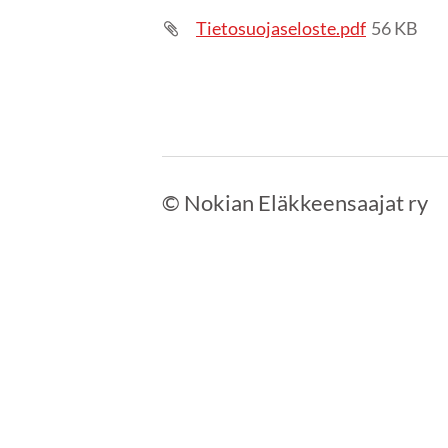
Tietosuojaseloste.pdf
56 KB
©
Nokian Eläkkeensaajat ry