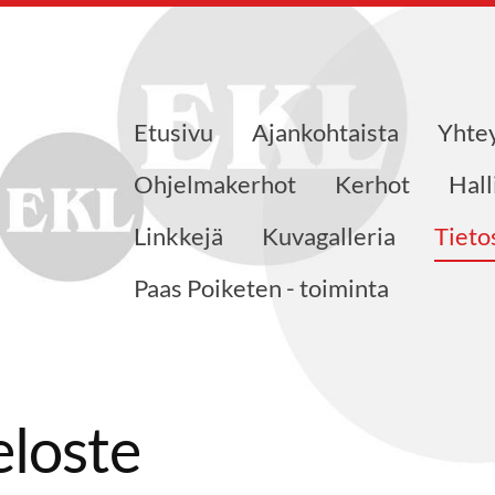
Etusivu
Ajankohtaista
Yhte
jat ry
Ohjelmakerhot
Kerhot
Hall
Linkkejä
Kuvagalleria
Tieto
Paas Poiketen - toiminta
eloste