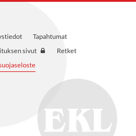
ystiedot
Tapahtumat
ituksen sivut
Retket
suojaseloste