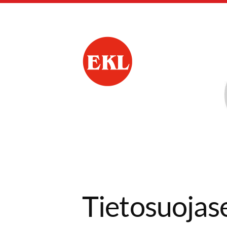
Siirry
sivun
sisältöön
Nokian Eläkkeensaa
Tietosuojas